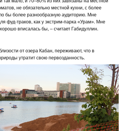
и так мало, и 70–80% из них завязаны на местной
матов, не обязательно местной кухни, с более
ло бы более разнообразную аудиторию. Мне
для фуд-траков, как у экстрим-парка «Урам». Мне
 хорошо вписалась бы, – считает Габидуллин.
лизости от озера Кабан, переживают, что в
 природы утратит свою первозданность.