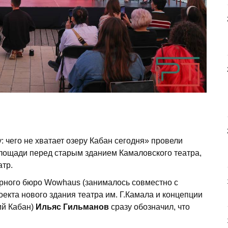
: чего не хватает озеру Кабан сегодня» провели
лощади перед старым зданием Камаловского театра,
атр.
урного бюро Wowhaus (занималось совместно с
екта нового здания театра им. Г.Камала и концепции
ий Кабан)
Ильяс Гильманов
сразу обозначил, что