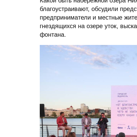
Какой быть набережной озера Ниж
благоустраивают, обсудили предс
предприниматели и местные жите
гнездящихся на озере уток, выск
фонтана.