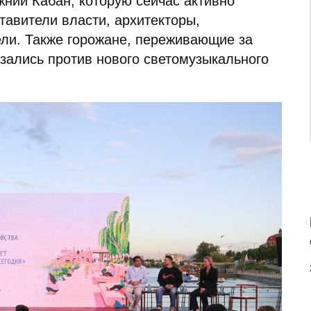
ний Кабан, которую сейчас активно
тавители власти, архитекторы,
ли. Также горожане, переживающие за
азались против нового светомузыкального