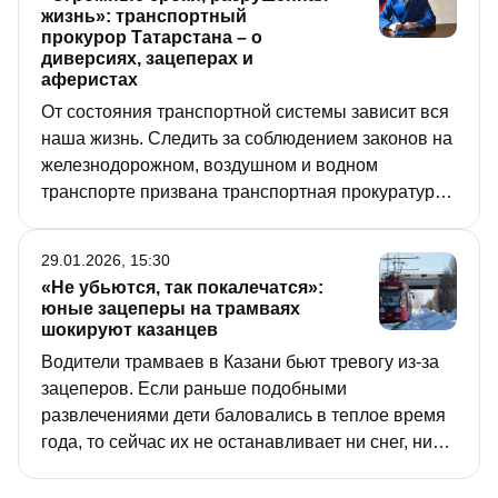
жизнь»: транспортный
прокурор Татарстана – о
диверсиях, зацеперах и
аферистах
От состояния транспортной системы зависит вся
наша жизнь. Следить за соблюдением законов на
железнодорожном, воздушном и водном
транспорте призвана транспортная прокуратура.
В интервью «РТ» татарский транспортный
прокурор Фарид Фатуллаев рассказал, чем
29.01.2026, 15:30
чреваты для исполнителей диверсии на железной
«Не убьются, так покалечатся»:
дороге, как мошенники продают липовые билеты
юные зацеперы на трамваях
и существуют ли в наше время зацеперы.
шокируют казанцев
Водители трамваев в Казани бьют тревогу из-за
зацеперов. Если раньше подобными
развлечениями дети баловались в теплое время
года, то сейчас их не останавливает ни снег, ни
холод. Особо отчаянные норовят залезть на
крышу трамвая, где находится токоприемник под