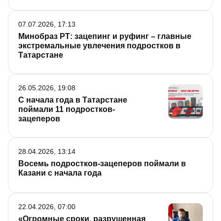
забираются на крыши многоэтажек, чтобы снять
эффектное видео, лазают по подземельям и
07.07.2026, 17:13
заброшенным зданиям. В итоге одни попадают
Минобраз РТ: зацепинг и руфинг – главные
на больничную койку, а другие вообще
экстремальные увлечения подростков в
прощаются с жизнью.
Татарстане
26.05.2026, 19:08
С начала года в Татарстане
поймали 11 подростков-
зацеперов
28.04.2026, 13:14
Восемь подростков-зацеперов поймали в
Казани с начала года
22.04.2026, 07:00
«Огромные сроки, разрушенная