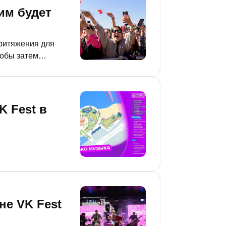
ким будет
притяжения для
тобы затем
рограмме
 Fest в
не VK Fest