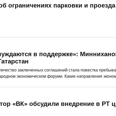
об ограничениях парковки и проезда 
е нуждаются в поддержке»: Миннихан
Татарстан
личество заключенных соглашений стала повестка пребыва
ародном экономическом форуме. Какие направления эконом
ьнейшие регионы России тоже нуждаются в поддержке – в 
тор «ВК» обсудили внедрение в РТ 