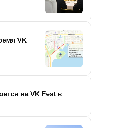
ремя VK
оется на VK Fest в