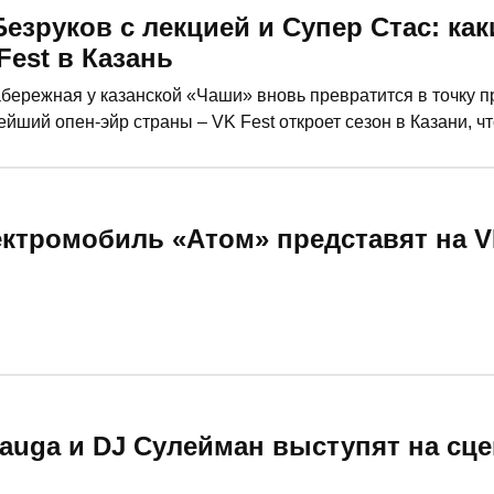
Безруков с лекцией и Супер Стас: ка
est в Казань
набережная у казанской «Чаши» вновь превратится в точку 
нейший опен-эйр страны – VK Fest откроет сезон в Казани, ч
й Новгород и Москву. «РТ» узнала, кто и что заявлены в п
ктромобиль «Атом» представят на VK
augа и DJ Сулейман выступят на сце