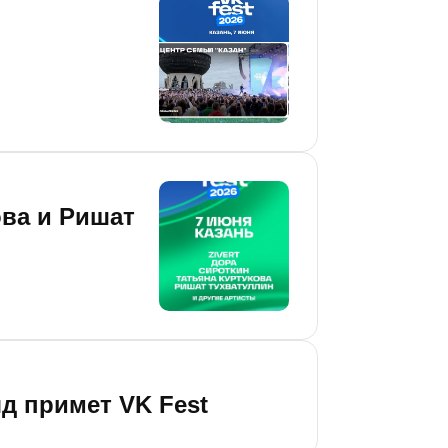
ова и Ришат
д примет VK Fest