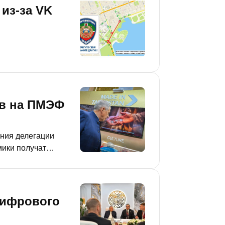
из-за VK
ов на ПМЭФ
ния делегации
ики получат
материале «РТ».
цифрового