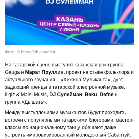
Фото: © https://vk.com/fest
На татарской сцене выступят казанская рок-группа
Gauga и
Марат Яруллин
, проект на стыке фольклора и
актуального звучания – «Хижина Музыканта», дуэт,
задающий тренды в татарской электронной музыке,
Il'giz & Malsi Music,
DJ Сулейман
,
Beku
,
Defne
и
группа «Дышать».
Между выступлениями музыкантов будут проходить
встречи с популярными татарскими блогерами, мастер-
классы по национальному танцу, обещают даже
устроить импровизированный молодежный Сабантуй.