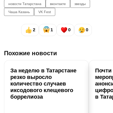
новости Татарстана
вконтакте
звезды
Чаша Казань
VK Fest
2
1
0
0
Похожие новости
За неделю в Татарстане
Почти 
резко выросло
мероп
количество случаев
анонс
иксодового клещевого
цифро
боррелиоза
в Тата