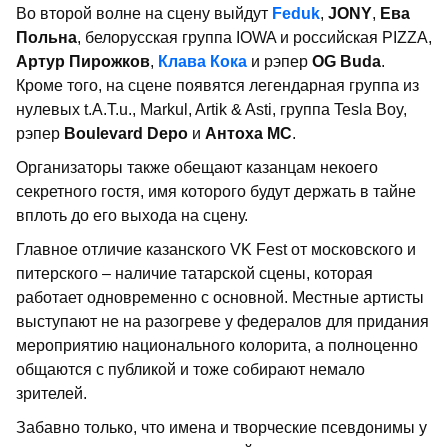
Во второй волне на сцену выйдут
Feduk
,
JONY
,
Ева
Польна
, белорусская группа IOWA и российская PIZZA,
Артур Пирожков
,
Клава Кока
и рэпер
OG Buda
.
Кроме того, на сцене появятся легендарная группа из
нулевых t.A.T.u., Markul, Artik & Asti, группа Tesla Boy,
рэпер
Boulevard Depo
и
Антоха MC
.
Организаторы также обещают казанцам некоего
секретного гостя, имя которого будут держать в тайне
вплоть до его выхода на сцену.
Главное отличие казанского VK Fest от московского и
питерского – наличие татарской сцены, которая
работает одновременно с основной. Местные артисты
выступают не на разогреве у федералов для придания
мероприятию национального колорита, а полноценно
общаются с публикой и тоже собирают немало
зрителей.
Забавно только, что имена и творческие псевдонимы у