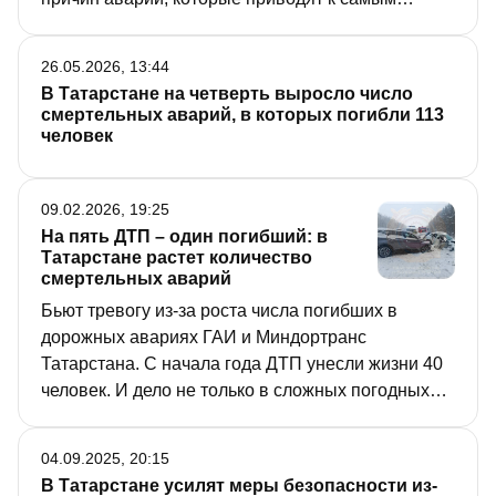
тяжким последствиям. Как дорожные инспекторы
республики реагируют на эти угрозы и что грозит
26.05.2026, 13:44
нерадивым водителям, рассказал журналистам
В Татарстане на четверть выросло число
начальник Управления Госавтоинспекции МВД по
смертельных аварий, в которых погибли 113
РТ Рустем Гарипов.
человек
09.02.2026, 19:25
На пять ДТП – один погибший: в
Татарстане растет количество
смертельных аварий
Бьют тревогу из-за роста числа погибших в
дорожных авариях ГАИ и Миндортранс
Татарстана. С начала года ДТП унесли жизни 40
человек. И дело не только в сложных погодных
условиях. Главные причины смертельных аварий
– выезд на встречку, пьяная езда,
04.09.2025, 20:15
невнимательность водителей к пешеходам.
В Татарстане усилят меры безопасности из-