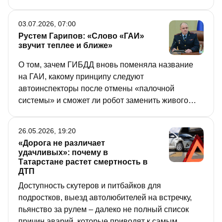
03.07.2026, 07:00
Рустем Гарипов: «Слово «ГАИ»
звучит теплее и ближе»
О том, зачем ГИБДД вновь поменяла название
на ГАИ, какому принципу следуют
автоинспекторы после отмены «палочной
системы» и сможет ли робот заменить живого
инспектора на дороге, рассказал «РТ» начальник
Управления Госавтоинспекции по Татарстану в
26.05.2026, 19:20
канун 90-летнего юбилея службы.
«Дорога не различает
удачливых»: почему в
Татарстане растет смертность в
ДТП
Доступность скутеров и питбайков для
подростков, выезд автолюбителей на встречку,
пьянство за рулем – далеко не полный список
причин аварий, которые приводят к самым