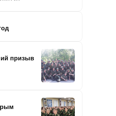
год
нний призыв
Крым