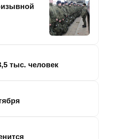
призывной
,5 тыс. человек
тября
енится