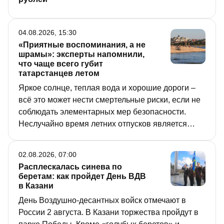
04.08.2026, 15:30
«Приятные воспоминания, а не
шрамы»: эксперты напомнили,
что чаще всего губит
татарстанцев летом
Яркое солнце, теплая вода и хорошие дороги –
всё это может нести смертельные риски, если не
соблюдать элементарных мер безопасности.
Неслучайно время летних отпусков является
периодом повышенной нагрузки для медиков.
Каких правил нужно придерживаться, чтобы не
02.08.2026, 07:00
пополнить печальную статистику, рассказали
Расплескалась синева по
журналистам на брифинге в Доме Правительства
беретам: как пройдет День ВДВ
РТ.
в Казани
День Воздушно-десантных войск отмечают в
России 2 августа. В Казани торжества пройдут в