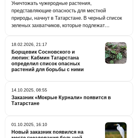
самих заповедников.
Уничтожать чужеродные растения,
представляющие опасность для местной
природы, начнут в Татарстане. В черный список
зеленых захватчиков, которые подлежат
ликвидации, вошли 12 видов, в том числе клен
ясенелистный, или американский, который
18.02.2026, 21:17
приравняли к борщевику Сосновского. «РТ»
Борщевик Сосновского и
разбиралась, чем опасен клен и какие территории
люпин: Кабмин Татарстана
он успел у нас захватить.
определил список опасных
растений для борьбы с ними
14.10.2025, 08:55
Заказник «Мокрые Курнали» появится в
Татарстане
01.10.2025, 16:10
Новый заказник появился на
месте гнездования большой