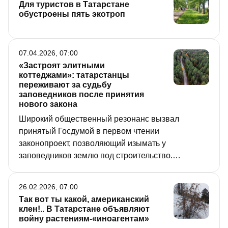
Для туристов в Татарстане
обустроены пять экотроп
07.04.2026, 07:00
«Застроят элитными
коттеджами»: татарстанцы
переживают за судьбу
заповедников после принятия
нового закона
Широкий общественный резонанс вызвал
принятый Госдумой в первом чтении
законопроект, позволяющий изымать у
заповедников землю под строительство.
Защитники природы переживают, что коттеджи,
которые и без того наступали на заповедники,
26.02.2026, 07:00
обоснуются там на законных основаниях. «РТ»
Так вот ты какой, американский
выслушала мнения по этому поводу
клен!.. В Татарстане объявляют
татарстанских экоактивистов и представителей
войну растениям-«иноагентам»