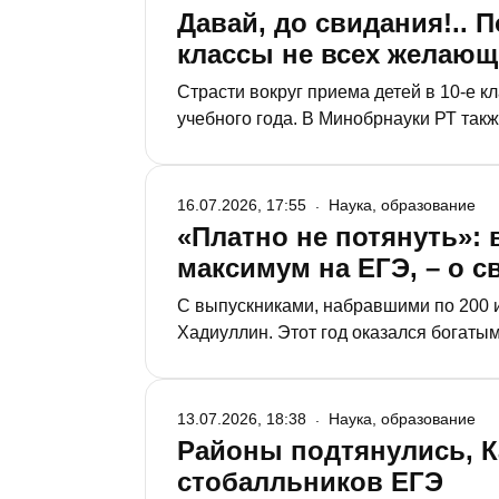
Давай, до свидания!.. 
классы не всех желающ
Страсти вокруг приема детей в 10-е к
учебного года. В Минобрнауки РТ так
старшие классы из-за низкой успеваем
продолжить образование.
16.07.2026, 17:55
Наука, образование
«Платно не потянуть»:
максимум на ЕГЭ, – о 
С выпускниками, набравшими по 200 и
Хадиуллин. Этот год оказался богаты
двое – по трем. Корреспондент «РТ» п
они собираются поступать.
13.07.2026, 18:38
Наука, образование
Районы подтянулись, К
стобалльников ЕГЭ