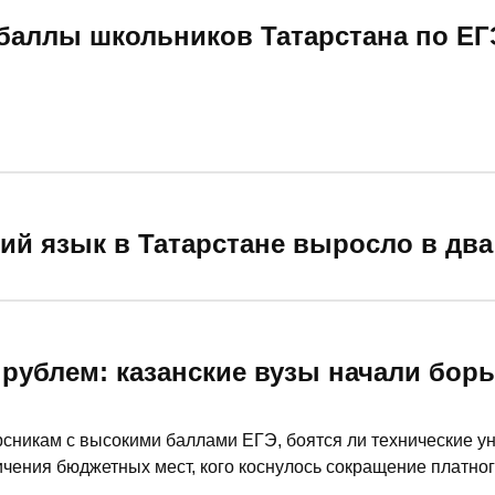
баллы школьников Татарстана по Е
й язык в Татарстане выросло в два 
рублем: казанские вузы начали борь
рсникам с высокими баллами ЕГЭ, боятся ли технические у
чения бюджетных мест, кого коснулось сокращение платног
осы работодателей, рассказали на сегодняшнем брифинге в