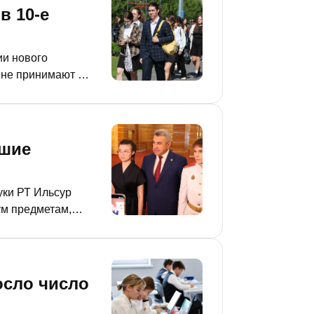
в 10-е
ии нового
 не принимают в
ебенку, желающему
вшие
уки РТ Ильсур
ум предметам,
х успеха и куда
осло число