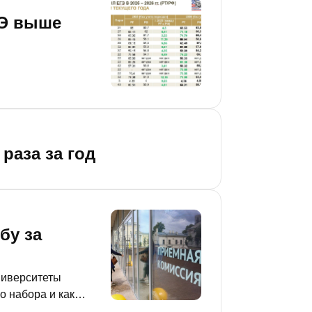
ГЭ выше
раза за год
бу за
ниверситеты
о набора и как
 Кабмине РТ