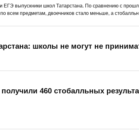
ли ЕГЭ выпускники школ Татарстана. По сравнению с прош
по всем предметам, двоечников стало меньше, а стобалльн
 которым не помешала даже ракетная опасность, рассказал 
ования и науки республики Ильсур Хадиуллин.
арстана: школы не могут не принима
 получили 460 стобалльных результа