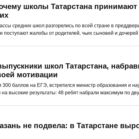
Почему школы Татарстана принимают 
их
лассы средних школ разгорелись по всей стране в преддвер
же поступают жалобы от родителей, чьих сыновей и дочерей
ости и не только. «РТ» узнала, может ли школа отказать р
 выпускники школ Татарстана, набра
своей мотивации
 300 баллов на ЕГЭ, встретился министр образования и на
м на высокие результаты: 48 ребят набрали максимум по дв
ообщалась с золотыми выпускниками, узнала, в чем секрет и
азань не подвела: в Татарстане выр