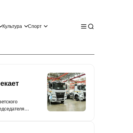
Культура
Спорт
екает
ветского
редседателя