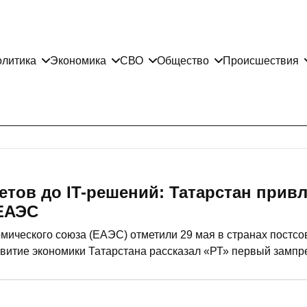
литика
Экономика
СВО
Общество
Происшествия
етов до IT-решений: Татарстан привл
ЕАЭС
мического союза (ЕАЭС) отметили 29 мая в странах постсо
звитие экономики Татарстана рассказал «РТ» первый замп
тур Николаев.