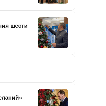
ния шести
еланий»