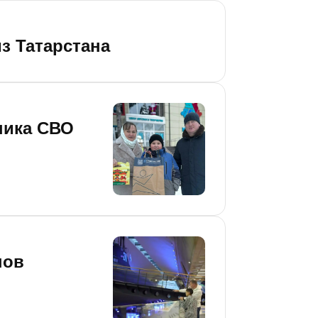
з Татарстана
ника СВО
нов