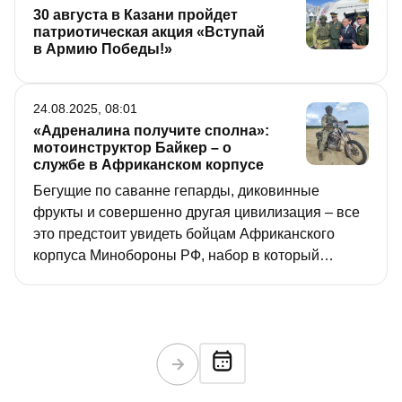
30 августа в Казани пройдет
патриотическая акция «Вступай
в Армию Победы!»
24.08.2025, 08:01
«Адреналина получите сполна»:
мотоинструктор Байкер – о
службе в Африканском корпусе
Бегущие по саванне гепарды, диковинные
фрукты и совершенно другая цивилизация – все
это предстоит увидеть бойцам Африканского
корпуса Минобороны РФ, набор в который
ведется и в Татарстане. Но, конечно, служба на
Черном континенте – это не турпоездка. К чему
нужно быть готовыми контрактникам в Африке,
рассказал «РТ» мотоинструктор с говорящим
позывным Байкер, который работает на учебной
базе.