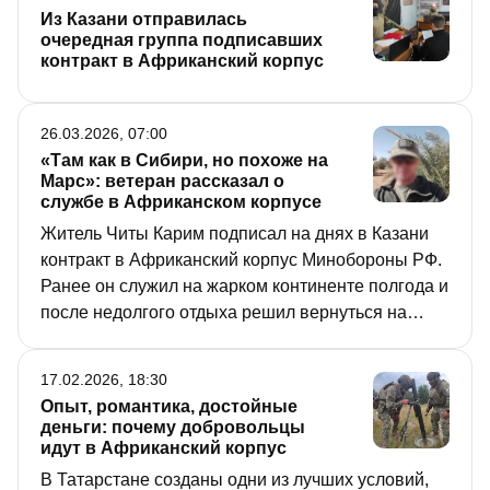
Из Казани отправилась
очередная группа подписавших
контракт в Африканский корпус
26.03.2026, 07:00
«Там как в Сибири, но похоже на
Марс»: ветеран рассказал о
службе в Африканском корпусе
Житель Читы Карим подписал на днях в Казани
контракт в Африканский корпус Минобороны РФ.
Ранее он служил на жарком континенте полгода и
после недолгого отдыха решил вернуться на
службу. Почему парень из сибирской тайги
чувствует себя как дома в пустыне на 50-
17.02.2026, 18:30
градусной жаре и какую радость бойцам
Опыт, романтика, достойные
доставляют скорпионы, контрактник рассказал в
деньги: почему добровольцы
интервью «РТ».
идут в Африканский корпус
В Татарстане созданы одни из лучших условий,