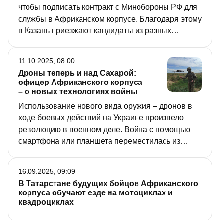
чтобы подписать контракт с Минобороны РФ для
службы в Африканском корпусе. Благодаря этому
в Казань приезжают кандидаты из разных
регионов. Им оплачивают проезд, предоставляют
бесплатное жилье на время оформления
11.10.2025, 08:00
документов, горячее питание. Корреспондент
Дроны теперь и над Сахарой:
«РТ» побывал в казанском пункте отбора на
офицер Африканского корпуса
военную службу и узнал, как здесь встречают
– о новых технологиях войны
новобранцев.
Использование нового вида оружия – дронов в
ходе боевых действий на Украине произвело
революцию в военном деле. Война с помощью
смартфона или планшета переместилась из
сферы компьютерных игр на реальное поле боя.
О том, как новые технологии меняют стратегию и
16.09.2025, 09:09
тактику войны, корреспонденту «РТ» рассказал
В Татарстане будущих бойцов Африканского
замкомандира отряда Африканского корпуса
корпуса обучают езде на мотоциклах и
России, боевой офицер с позывным Скиф.
квадроциклах