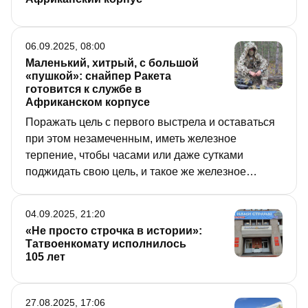
06.09.2025, 08:00
Маленький, хитрый, с большой
«пушкой»: снайпер Ракета
готовится к службе в
Африканском корпусе
Поражать цель с первого выстрела и оставаться
при этом незамеченным, иметь железное
терпение, чтобы часами или даже сутками
поджидать свою цель, и такое же железное
спокойствие – это лишь малая часть качеств и
умений, которыми должен обладать снайпер.
04.09.2025, 21:20
Корреспондент «РТ» узнал, как готовят
«Не просто строчка в истории»:
представителей этой важнейшей воинской
Татвоенкомату исполнилось
специальности для Африканского корпуса
105 лет
Минобороны России.
27.08.2025, 17:06