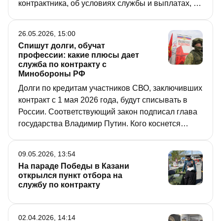
контрактника, об условиях службы и выплатах, а
также о том, почему армия отдаст предпочтение
не спортсмену, а крепкому сельскому парню, «РТ»
26.05.2026, 15:00
рассказали в пункте отбора в Африканский
Спишут долги, обучат
корпус в Казани.
профессии: какие плюсы дает
служба по контракту с
Минобороны РФ
Долги по кредитам участников СВО, заключивших
контракт с 1 мая 2026 года, будут списывать в
России. Соответствующий закон подписал глава
государства Владимир Путин. Кого коснется
новшество, какие меры поддержки уже
действуют для бойцов и какие специальности
09.05.2026, 13:54
сейчас наиболее востребованы на фронте,
На параде Победы в Казани
рассказали журналистам представители службы
открылся пункт отбора на
судебных приставов, Минюста РТ и Минобороны
службу по контракту
России.
02.04.2026, 14:14