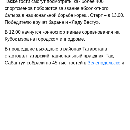
Также гости смогут посмотреть, как более 400
спортсменов поборются за звание абсолютного
батыра в национальной борьбе корэш. Старт – в 13.00.
Победителю вручат барана и «Ладу Весту».
В 12.00 начнутся конноспортивные соревнования на
Кубок мэра на городском ипподроме.
В прошедшие выходные в районах Татарстана
стартовал татарский национальный праздник. Так,
Сабантуи собрали по 45 тыс. гостей в
Зеленодольске
и
Нижнекамске
.
Напомним, 2026-й в стране объявлен
Президентом
Владимиром Путиным
Годом единства
народов России.
Фото: администрация Набережных Челнов
Не пропустите самое интересное в
Max
и
Telegram-
канале
газеты «Республика Татарстан»