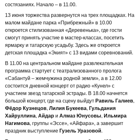
состязаниях. Начало – в 11.00.
13 июня торжества развернутся на трех площадках. На
малом майдане парка «Прибрежный» в 10.00
откроется стилизованная «Деревенька», где гости
смогут принять участие в мастер-классах, посетить
ярмарку и татарскую усадьбу. Здесь же откроется
детская площадка «Экият» с 13 видами соревнований.
В 11.00 на центральном майдане развлекательная
программа стартует с театрализованного пролога
«Сабантуй – жемчужина родной земли», а в 12.00
состоится дневной концерт от радио «Кунел» с
участием звезд татарской эстрады. В 18.00 начнется
большой концерт, где на сцену выйдут
Равиль Галиев
,
Фёдор Кузнецов
,
Лилия Букеева
,
Гульдания
Хайруллина
,
Айдар
и
Алмаз Юнусовы
,
Ильмира
Нагимова
, группы «Эссе», «Айфара», а завершит
праздник выступление
Гузель Уразовой
.