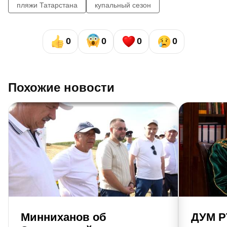
пляжи Татарстана
купальный сезон
0
0
0
0
Похожие новости
Минниханов об
ДУМ Р