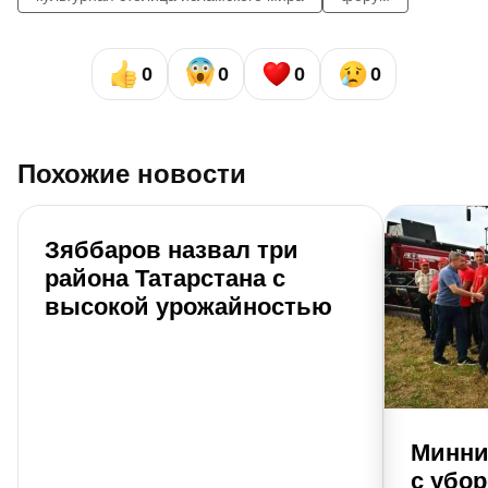
0
0
0
0
Похожие новости
Зяббаров назвал три
района Татарстана с
высокой урожайностью
Минни
с убо