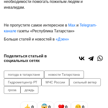
необходимости помогать пожилым людям и
инвалидам.
Не пропустите самое интересное в
Max
и
Telegram-
канале
газеты «Республика Татарстан»
Больше статей и новостей в
«Дзен»
Поделиться статьей в
социальных сетях
погода в татарстане
новости Татарстана
Гидрометцентр РТ
МЧС России
сильный ветер
гроза
дождь
0
0
0
0