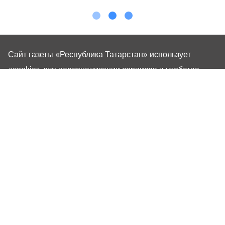
Сайт газеты «Республика Татарстан»
использует
«cookie»
для персонализации сервисов и удобства
пользователей сайтом. Использование «cookie» можно
отменить в настройках браузера.
Газета «Республика Татарстан» – общественно-
политическое издание на русском языке. Газета
зарегистрирована в Управлении Роскомнадзора по
Республике Татарстан. Регистрационный номер: серия
ПИ №ТУ16-01757 от 23 августа 2023 г. Основана в
1917 году. Учредители: Кабинет Министров Республики