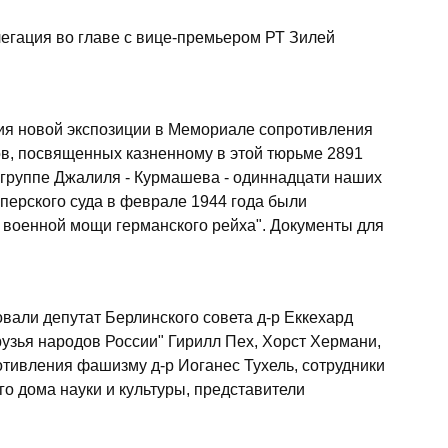
легация во главе с вице-премьером РТ Зилей
ия новой экспозиции в Мемориале сопротивления
ов, посвященных казненному в этой тюрьме 2891
 группе Джалиля - Курмашева - одиннадцати наших
перского суда в феврале 1944 года были
в военной мощи германского рейха". Документы для
.
вали депутат Берлинского совета д-р Еккехард
рузья народов России" Гирилл Пех, Хорст Хермани,
тивления фашизму д-р Иоганес Тухель, сотрудники
го дома науки и культуры, представители