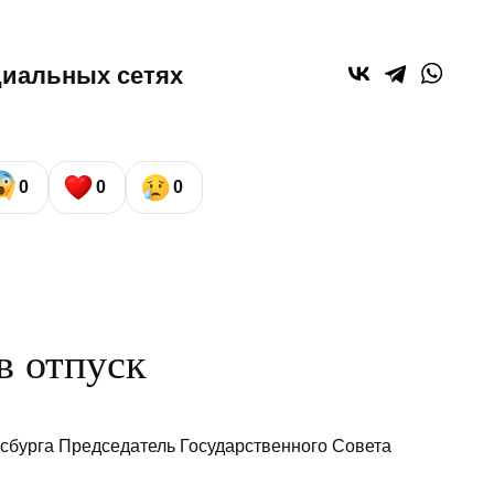
циальных сетях
0
0
0
в отпуск
асбурга Председатель Государственного Совета