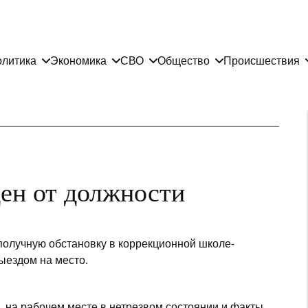
литика
Экономика
СВО
Общество
Происшествия
ен от должности
получную обстановку в коррекционной школе-
ыездом на место.
 на рабочем месте в нетрезвом состоянии и факты