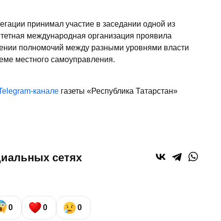
легации принимал участие в заседании одной из
итетная международная организация проявила
чении полномочий между разными уровнями власти
теме местного самоуправления.
Telegram-канале
газеты «Республика Татарстан»
циальных сетях
0
0
0