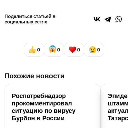
Поделиться статьей в
социальных сетях
0
0
0
0
Похожие новости
Роспотребнадзор
Эпиде
прокомментировал
штамм
ситуацию по вирусу
актуа
Бурбон в России
Татар