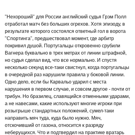
"Нехороший" для России английский судья Грэм Полл
отработал матч без больших огрехов. Хотя эпизоду, в
результате которого состоялся ответный гол в ворота
"Спортинга", предшествовал момент, где арбитр
покривил душой. Португальцы откровенно срубили
Вагнера буквально в трех метрах от линии штрафной,
но судья сделал вид, что все нормально. И спустя
несколько секунд все-таки свистнул, когда португальцы
в очередной раз нарушили правила у боковой линии.
Одно дело, если бы Карвальо ударил с места
нарушения в первом случае, и совсем другое - почти от
трибун. Но бразилец, славящийся отменными ударами,
а не навесами, какие используют многие игроки при
розыгрыше стандартных положений, сумел-таки
направить мяч туда, куда было нужно. Мяч,
отскочивший от газона, относится к разряду
неберущихся. Что и подтвердил на практике вратарь