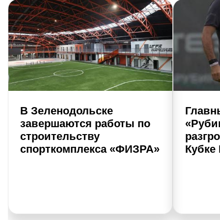
В Зеленодольске
Главн
завершаются работы по
«Руби
строительству
разгр
спорткомплекса «ФИЗРА»
Кубке