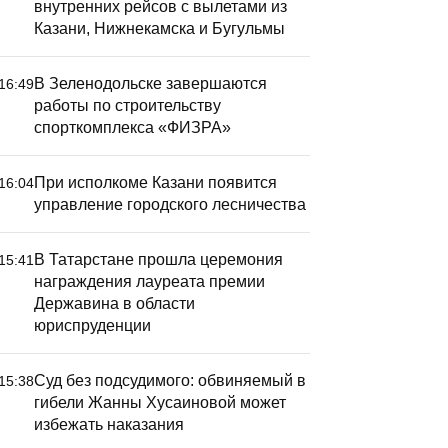
Рубин» на выезде
внутренних рейсов с вылетами из
азгромно проиграл
Казани, Нижнекамска и Бугульмы
осковской «Родине» со
четом 0:5
В Зеленодольске завершаются
16:49
работы по строительству
спорткомплекса «ФИЗРА»
При исполкоме Казани появится
16:04
управление городского лесничества
В Татарстане прошла церемония
15:41
награждения лауреата премии
Державина в области
юриспруденции
Суд без подсудимого: обвиняемый в
15:38
гибели Жанны Хусаиновой может
избежать наказания