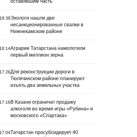
оставившим часть
Экологи нашли две
18:38
несанкционированные свалки в
Нижнекамском районе
Аграрии Татарстана намолотили
18:14
первый миллион зерна
Для реконструкции дороги в
17:26
Сборная 
Тюлячинском районе планируют
завоевал
изъять два земельных участка
регбийно
Спартак
В Казани ограничат продажу
17:16
алкоголя во время игры «Рубина» и
московского «Спартака»
Татарстан просубсидирует 40
17:04