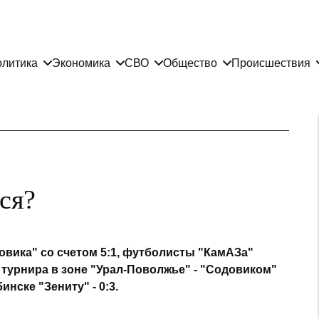
литика
Экономика
СВО
Общество
Происшествия
ся?
зовика" со счетом 5:1, футболисты "КамАЗа"
 турнира в зоне "Урал-Поволжье" - "Содовиком"
нске "Зениту" - 0:3.