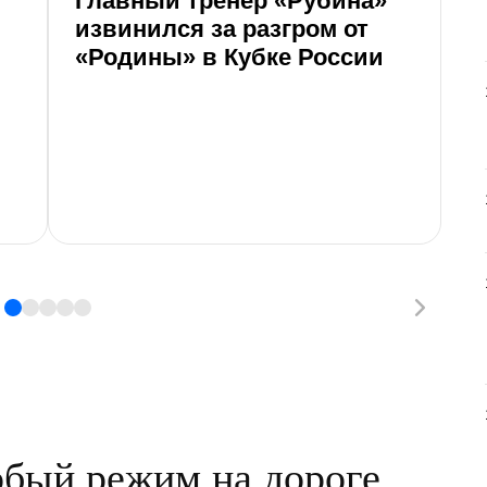
Главный тренер «Рубина»
«
извинился за разгром от
р
«Родины» в Кубке России
м
с
бый режим на дороге