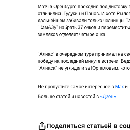
Матч в Оренбурге проходил под диктовку г
отличились Гудукин и Панов. И хотя Рылов
дальнейшем забивали только челнинцы Та
"КамАЗу" набрать 37 очков и переместить
земляков отделяет четыре очка.
"Алнас" в очередном туре принимал на св
победу на последней минуте встречи. Ведя
"Алнаса" не углядели за Юрпаловым, кото
Не пропустите самое интересное в
Max
и
Больше статей и новостей в
«Дзен»
Поделиться статьей в со