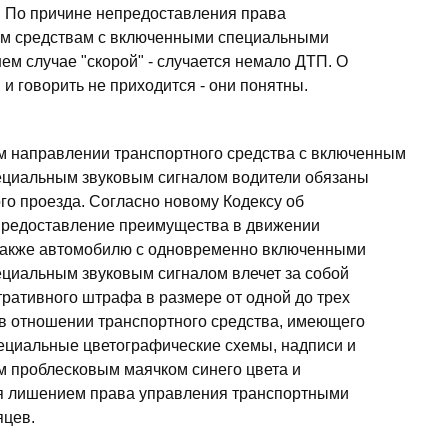
а. По причине непредоставления права
ым средствам с включенными специальными
ем случае "скорой" - случается немало ДТП. О
и говорить не приходится - они понятны.
м направлении транспортного средства с включенным
пециальным звуковым сигналом водители обязаны
ого проезда. Согласно новому Кодексу об
предоставление преимущества в движении
 также автомобилю с одновременно включенными
ециальным звуковым сигналом влечет за собой
ативного штрафа в размере от одной до трех
в отношении транспортного средства, имеющего
ециальные цветографические схемы, надписи и
 проблесковым маячком синего цвета и
я лишением права управления транспортными
яцев.