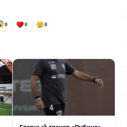
0
0
0