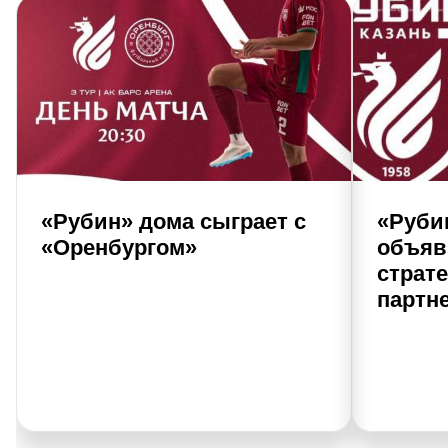
«Рубин» дома сыграет с
«Руби
«Оренбургом»
объяв
страт
партн