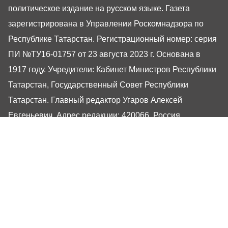
политическое издание на русском языке. Газета
зарегистрирована в Управлении Роскомнадзора по
Республике Татарстан. Регистрационный номер: серия
ПИ №ТУ16-01757 от 23 августа 2023 г. Основана в
1917 году. Учредители: Кабинет Министров Республики
Татарстан, Государственный Совет Республики
Татарстан. Главный редактор Угаров Алексей
Евгеньевич. Адрес редакции: 420066, Россия,
Республика Татарстан, г. Казань, ул. Декабристов, 2
Сайт газеты РТ-Онлайн основан в 2001 году,
обладатель «Золотого гонга» и «Хрустального пера».
Здесь представлены последние новости Татарстана и
Казани. При использовании материалов с сайта газеты
«Республика Татарстан» гиперссылка обязательна.
16+
Настоящий ресурс может содержать материалы