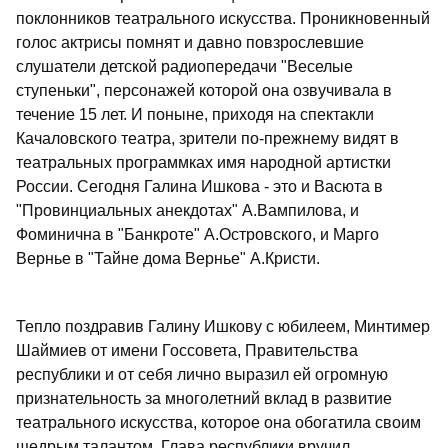
поклонников театрального искусства. Проникновенный
голос актрисы помнят и давно повзрослевшие
слушатели детской радиопередачи "Веселые
ступеньки", персонажей которой она озвучивала в
течение 15 лет. И поныне, приходя на спектакли
Качаловского театра, зрители по-прежнему видят в
театральных программках имя народной артистки
России. Сегодня Галина Ишкова - это и Васюта в
"Провинциальных анекдотах" А.Вампилова, и
Фоминична в "Банкроте" А.Островского, и Марго
Вернье в "Тайне дома Вернье" А.Кристи.
Тепло поздравив Галину Ишкову с юбилеем, Минтимер
Шаймиев от имени Госсовета, Правительства
республики и от себя лично выразил ей огромную
признательность за многолетний вклад в развитие
театрального искусства, которое она обогатила своим
щедрым талантом. Глава республики вручил