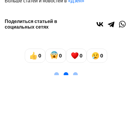
Больше статей и новостей в
«Дзен»
Поделиться статьей в
социальных сетях
0
0
0
0
Сайт газеты «Республика Татарстан»
использует
«cookie»
для персонализации сервисов и удобства
пользователей сайтом. Использование «cookie» можно
отменить в настройках браузера.