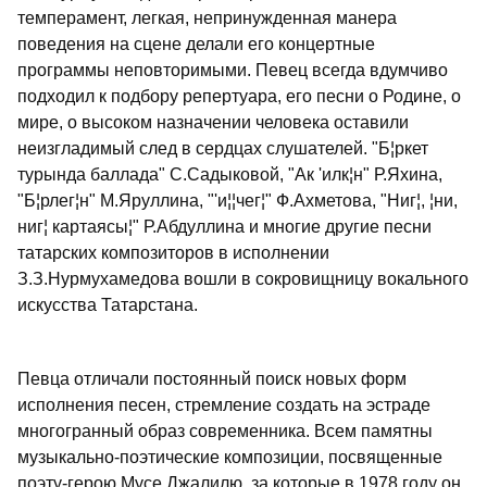
темперамент, легкая, непринужденная манера
поведения на сцене делали его концертные
программы неповторимыми. Певец всегда вдумчиво
подходил к подбору репертуара, его песни о Родине, о
мире, о высоком назначении человека оставили
неизгладимый след в сердцах слушателей. "Б¦ркет
турында баллада" С.Садыковой, "Ак 'илк¦н" Р.Яхина,
"Б¦рлег¦н" М.Яруллина, "'и¦¦чег¦" Ф.Ахметова, "Ниг¦, ¦ни,
ниг¦ картаясы¦" Р.Абдуллина и многие другие песни
татарских композиторов в исполнении
З.З.Нурмухамедова вошли в сокровищницу вокального
искусства Татарстана.
Певца отличали постоянный поиск новых форм
исполнения песен, стремление создать на эстраде
многогранный образ современника. Всем памятны
музыкально-поэтические композиции, посвященные
поэту-герою Мусе Джалилю, за которые в 1978 году он