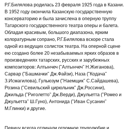
Р.Г.Билялова родилась 23 февраля 1925 года в Казани.
В 1952 году окончила Казанскую государственную
консерваторию и была зачислена в оперную труппу
Татарского государственного театра оперы и балета.
Обладая красивым, большого диапазона, ярким
колоратурным сопрано, Р.Г.Билялова вскоре стала
одной из ведущих солисток театра. На оперной сцене
ею создано более 20 незабываемых ярких образов в
произведениях татарских, русских и зарубежных
композиторов: Алтынчеч ("Алтынчеч" Н.Жиганова),
Сарвар ("Башмачки" Дж.Файзи), Наза ("Кодача"
З.Исмагилова), Гульюзум ("Наемщик" С.Сайдашева),
Розина ("Севильский цирюльник" Дж.Россини),
Джильда ("Риголетто" Дж.Верди), Джульетта ("Ромео и
Джульетта" Ш.Гуно), Антонида ("Иван Сусанин"
М.Глинки) и другие.
Певицу всегда отличали огромное трудолюбие и