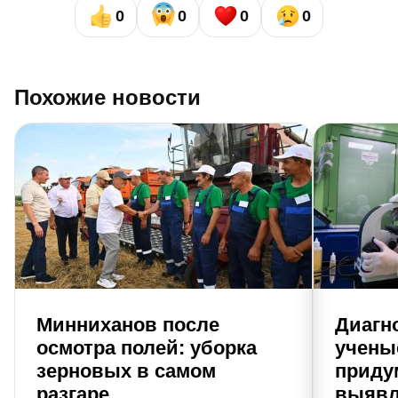
0
0
0
0
Похожие новости
Минниханов после
Диагно
осмотра полей: уборка
учены
зерновых в самом
приду
разгаре
выявл