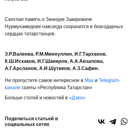
Светлая память о Зиннуре Закировиче
Нурмухамедове навсегда сохранится в благодарных
сердцах татарстанцев.
З.Р.Валеева, Р.М.Миннуллин, И.Г.Тарханов,
К.Ш.Исхаков, И.Г.Шакиров, А.А.Авзалова,
А.Г.Арсланов, А.И.Шутиков, А.З.Сафин.
Не пропустите самое интересное в
Max
и
Telegram-
канале
газеты «Республика Татарстан»
Больше статей и новостей в
«Дзен»
Поделиться статьей в
социальных сетях