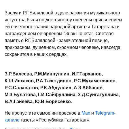
Заслуги Р.Г.Биляловой в деле развития музыкального
искусства были по достоинству оценены присвоением
ей почетного звания народной артистки Татарстана и
награждением ее орденом "Знак Почета". Светлая
память о Р.Г.Биляловой - замечательной певице,
прекрасном, душевном, скромном человеке, навсегда
сохранится в наших сердцах.
З.Р.Валеева, Р.М.Миннуллин, И.Г.Тарханов,
К.Ш.Исхаков, Р.А.Тазетдинов, Р.С.Мухаметзянов,
Р.С.Салаватов, Р.К.Абдуллин, А.З.Аббасов,
М.З.Булатова, Г.И.Сайфуллина, З.Д.Сунгатуллина,
В.А.Ганеева, Ю.В.Борисенко.
Не пропустите самое интересное в
Max
и
Telegram-
канале
газеты «Республика Татарстан»