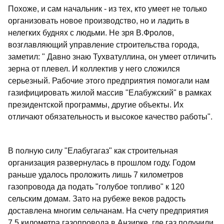
Похоже, и сам начальник - из тех, кто умеет не только
организовать новое производство, но и ладить в
нелегких буднях с людьми. Не зря В.Фролов,
возглавляющий управление строительства города,
заметил: " Давно знаю Тухватуллина, он умеет отличить
зерна от плевел. И коллектив у него сложился
серьезный. Рабочие этого предприятия помогали нам
газифицировать жилой массив "Елабужский" в рамках
президентской программы, другие объекты. Их
отличают обязательность и высокое качество работы".
В полную силу "Елабугагаз" как строительная
организация развернулась в прошлом году. Годом
раньше удалось проложить лишь 7 километров
газопровода да подать "голубое топливо" к 120
сельским домам. Зато на рубеже веков радость
доставлена многим сельчанам. На счету предприятия
7,5 километра газопровода в Анзирке, где газ получили