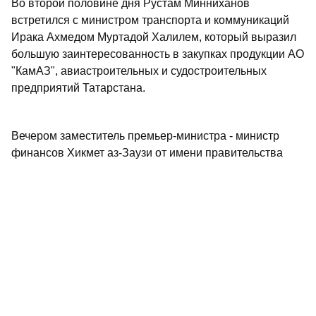
Во второй половине дня Рустам Минниханов
встретился с министром транспорта и коммуникаций
Ирака Ахмедом Муртадой Халилем, который выразил
большую заинтересованность в закупках продукции АО
"КамАЗ", авиастроительных и судостроительных
предприятий Татарстана.
Вечером заместитель премьер-министра - министр
финансов Хикмет аз-Заузи от имени правительства
Ирака дал ужин в честь Рустама Минниханова и
членов правительственной делегации Татарстана. На
нем присутствовали министр нефти генерал-лейтенант
Амер Мухаммед Рашид и другие ответственные лица
правительства Ирака.
16 января Рустам Минниханов имел встречи и вел
переговоры с министрами промышленности и