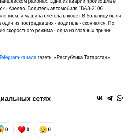
аишевском районах. Одна из аварий произошла в
к - Азеево. Водитель автомобиля "ВАЗ-2106"
влением, и машина слетела в кювет. В больницу были
 один из пострадавших - водитель - скончался. По
е скоростного режима - одна из главных причин
Telegram-канале
газеты «Республика Татарстан»
циальных сетях
0
0
0