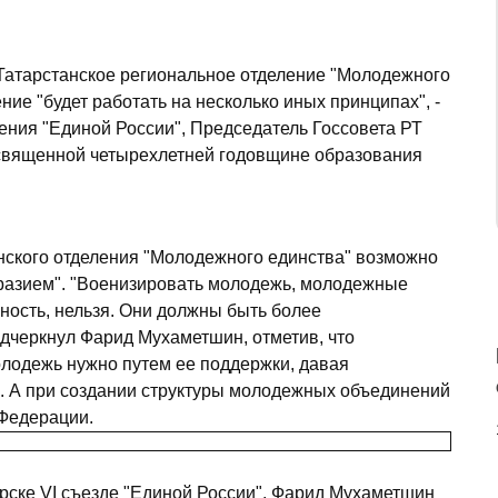
"Татарстанское региональное отделение "Молодежного
ие "будет работать на несколько иных принципах", -
ения "Единой России", Председатель Госсовета РТ
освященной четырехлетней годовщине образования
анского отделения "Молодежного единства" возможно
разием". "Военизировать молодежь, молодежные
ность, нельзя. Они должны быть более
дчеркнул Фарид Мухаметшин, отметив, что
олодежь нужно путем ее поддержки, давая
. А при создании структуры молодежных объединений
 Федерации.
рске VI съезде "Единой России", Фарид Мухаметшин