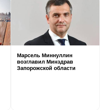
Марсель Миннуллин
Р
возглавил Минздрав
о
Запорожской области
А