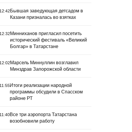
Бывшая заведующая детсадом в
12:42
Казани призналась во взятках
Минниханов пригласил посетить
12:32
исторический фестиваль «Великий
Болгар» в Татарстане
Марсель Миннуллин возглавил
12:02
Минздрав Запорожской области
Итоги реализации народной
11:55
программы обсудили в Спасском
районе РТ
Все три аэропорта Татарстана
11:40
возобновили работу