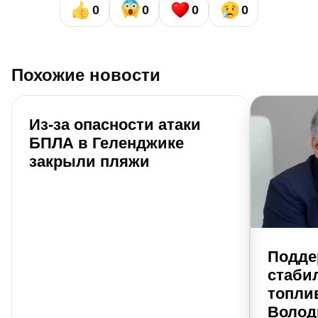
0
0
0
0
Похожие новости
Из-за опасности атаки
БПЛА в Геленджике
закрыли пляжи
Подде
стаби
топли
Волод