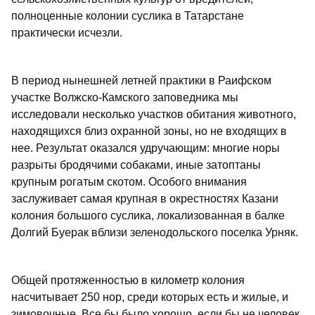
полноценные колонии суслика в Татарстане
практически исчезли.
В период нынешней летней практики в Раифском
участке Волжско-Камского заповедника мы
исследовали несколько участков обитания животного,
находящихся близ охранной зоны, но не входящих в
нее. Результат оказался удручающим: многие норы
разрыты бродячими собаками, иные затоптаны
крупным рогатым скотом. Особого внимания
заслуживает самая крупная в окрестностях Казани
колония большого суслика, локализованная в балке
Долгий Буерак вблизи зеленодольского поселка Урняк.
Общей протяженностью в километр колония
насчитывает 250 нор, среди которых есть и жилые, и
зимовочные. Все бы было хорошо, если бы не человек.