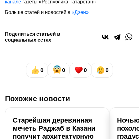
канале
газеты «Республика Татарстан»
Больше статей и новостей в
«Дзен»
Поделиться статьей в
социальных сетях
0
0
0
0
Похожие новости
Старейшая деревянная
Ночью
мечеть Раджаб в Казани
похоло
получит архитектурную
граду