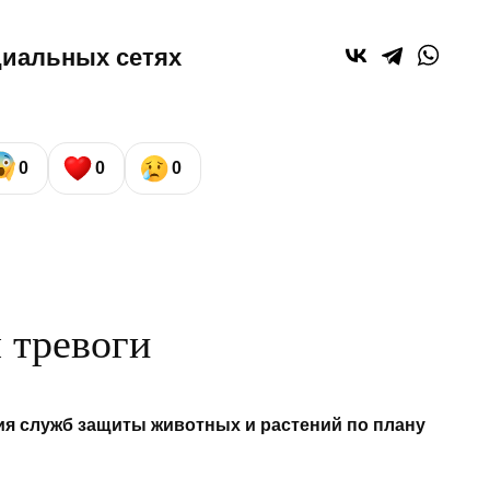
циальных сетях
0
0
0
 тревоги
ния служб защиты животных и растений по плану