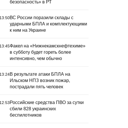
безопасность» в РТ
ВС России поразили склады с
13:50
аботы по «Нашему двору»
В новом 
ударными БПЛА и комплектующими
к ним на Украине
 Татарстане завершены на
осенние 
6%
некоторы
школьник
Факел на «Нижнекамскнефтехиме»
13:45
в субботу будет гореть более
чем зимн
интенсивно, чем обычно
В результате атаки БПЛА на
13:24
Ильском НПЗ возник пожар,
пострадали пять человек
Российские средства ПВО за сутки
12:53
сбили 828 украинских
беспилотников