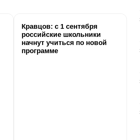
Кравцов: с 1 сентября
Р
российские школьники
в
начнут учиться по новой
8
программе