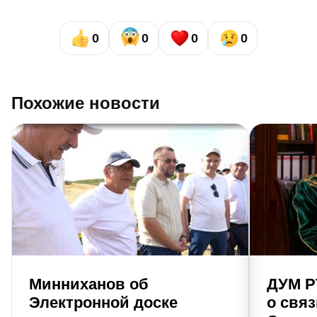
0
0
0
0
Похожие новости
Минниханов об
ДУМ Р
Электронной доске
о свя