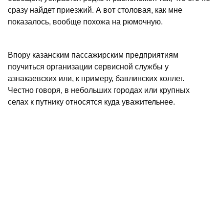
сразу найдет приезжий. А вот столовая, как мне
показалось, вообще похожа на рюмочную.
Впору казанским пассажирским предприятиям
поучиться организации сервисной службы у
азнакаевских или, к примеру, бавлинских коллег.
Честно говоря, в небольших городах или крупных
селах к путнику относятся куда уважительнее.
Анна ЛЬВОВА.
Азнакаево.
Льготные билеты превратились в
дефицит
Уважаемая редакция! Я пенсионер и ветеран труда.