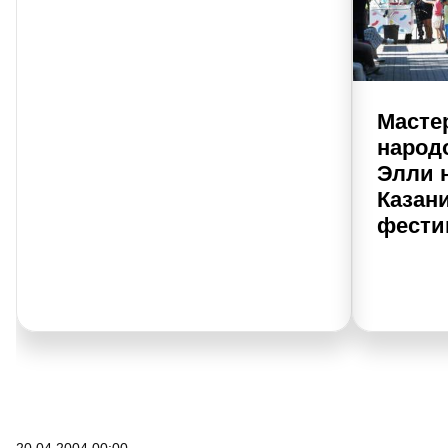
Масте
народ
Элли 
Казан
фести