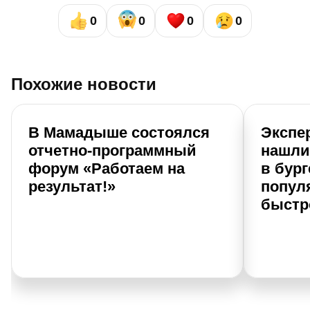
0
0
0
0
Похожие новости
В Мамадыше состоялся
Экспе
отчетно-программный
нашли
форум «Работаем на
в бург
результат!»
попул
быстр