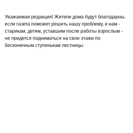
Уважаемая редакция! Жители дома будут благодарны,
если газета поможет решить нашу проблему, и нам -
старикам, детям, уставшим после работы взрослым -
не придется подниматься на свои этажи по
бесконечным ступенькам лестницы.
Евгений МОТЫЖЕНКОВ.
Не пропустите самое интересное в
Max
и
Telegram-
канале
газеты «Республика Татарстан»
Больше статей и новостей в
«Дзен»
Поделиться статьей в
социальных сетях