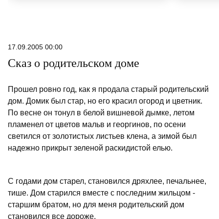
Казанский
ли в рез
дух места
экскурсий
17.09.2005 00:00
слонами и
Сказ о родительском доме
крокодил
«РТ» дир
Гиззатул
Прошел ровно год, как я продала старый родительский
дом. Домик был стар, но его красил огород и цветник.
По весне он тонул в белой вишневой дымке, летом
пламенел от цветов мальв и георгинов, по осени
светился от золотистых листьев клена, а зимой был
надежно прикрыт зеленой раскидистой елью.
С годами дом старел, становился дряхлее, печальнее,
тише. Дом старился вместе с последним жильцом -
старшим братом, но для меня родительский дом
становился все дороже.