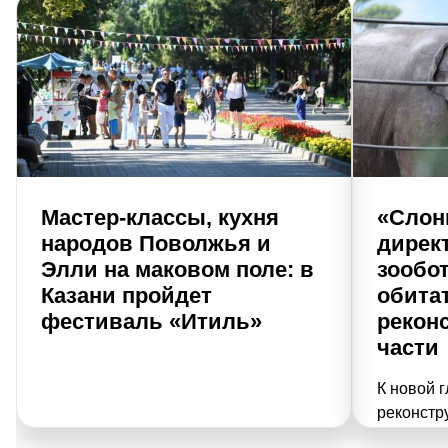
Мастер-классы, кухня
«Слон
народов Поволжья и
дирек
Элли на маковом поле: в
зообо
Казани пройдет
обита
фестиваль «Итиль»
рекон
части
К новой г
реконстру
ни много 