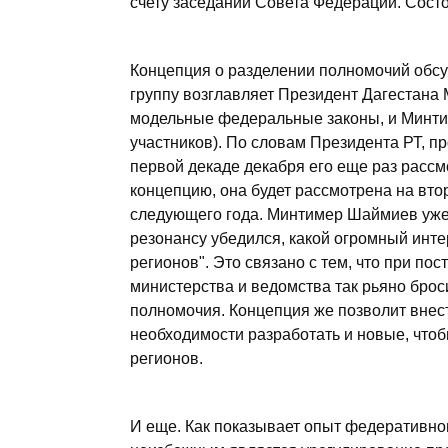
счету заседании Совета Федерации. Состо
Концепция о разделении полномочий обсу
группу возглавляет Президент Дагестана
модельные федеральные законы, и Минт
участников). По словам Президента РТ, пр
первой декаде декабря его еще раз расс
концепцию, она будет рассмотрена на вто
следующего года. Минтимер Шаймиев уже
резонансу убедился, какой огромный инте
регионов". Это связано с тем, что при п
министерства и ведомства так рьяно брос
полномочия. Концепция же позволит внес
необходимости разработать и новые, что
регионов.
И еще. Как показывает опыт федеративног