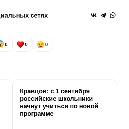
циальных сетях
0
0
0
Кравцов: с 1 сентября
Р
российские школьники
в
начнут учиться по новой
8
программе