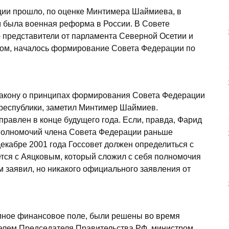
ции прошло, по оценке Минтимера Шаймиева, в
 была военная реформа в России. В Совете
- представители от парламента Северной Осетии и
азом, началось формирование Совета Федерации по
закону о принципах формирования Совета Федерации
республики, заметил Минтимер Шаймиев.
правлен в конце будущего года. Если, правда, Фарид
 полномочий члена Совета Федерации раньше
 декабре 2001 года Госсовет должен определиться с
ется с Аяцковым, который сложил с себя полномочия
м заявил, но никакого официального заявления от
иное финансовое поле, были решены во время
елем Председателя Правительства РФ, министром