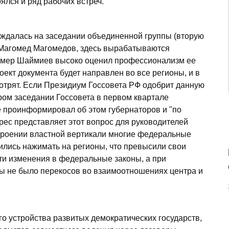
ялся и ряд рабочих встреч.
ждалась на заседании объединенной группы (вторую
 Магомед Магомедов, здесь вырабатываются
имер Шаймиев высоко оценил профессионализм ее
оект документа будет направлен во все регионы, и в
мотрят. Если Президиум Госсовета РФ одобрит данную
ром заседании Госсовета в первом квартале
 проинформировал об этом губернаторов и "по
рес представляет этот вопрос для руководителей
остроении властной вертикали многие федеральные
ились нажимать на регионы, что превысили свои
ти изменения в федеральные законы, а при
бы не было перекосов во взаимоотношениях центра и
о устройства развитых демократических государств,