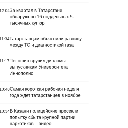
За квартал в Татарстане
12:04
обнаружено 16 поддельных 5-
тысячных купюр
Татарстанцам объяснили разницу
11:34
между ТО и диагностикой газа
Песошин вручил дипломы
11:17
выпускникам Университета
Иннополис
Самая короткая рабочая неделя
10:48
года ждет татарстанцев в ноябре
В Казани полицейские пресекли
10:34
попытку сбыта крупной партии
наркотиков – видео