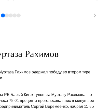
ртаза Рахимов
уртаза Рахимов одержал победу во втором туре
и.
а РБ Барый Кинзягулов, за Муртазу Рахимова, по
лоса 78,01 процента проголосовавших в минувшее
предприниматель Сергей Веремеенко, набрал 15,85