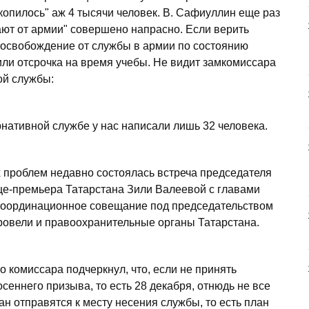
копилось" аж 4 тысячи человек. В. Сафиуллин еще раз
гают от армии" совершено напрасно. Если верить
о освобождение от службы в армии по состоянию
или отсрочка на время учебы. Не видит замкомиссара
ой службы:
нативной службе у нас написали лишь 32 человека.
 проблем недавно состоялась встреча председателя
це-премьера Татарстана Зили Валеевой с главами
 координационное совещание под председательством
овели и правоохранительные органы Татарстана.
о комиссара подчеркнул, что, если не принять
сеннего призыва, то есть 28 декабря, отнюдь не все
ан отправятся к месту несения службы, то есть план