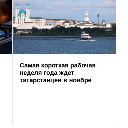
И
Н
д
Самая короткая рабочая
неделя года ждет
татарстанцев в ноябре