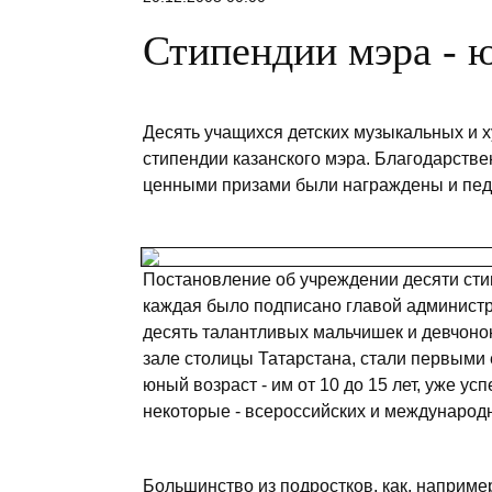
Стипендии мэра - 
Десять учащихся детских музыкальных и 
стипендии казанского мэра. Благодарств
ценными призами были награждены и педа
Постановление об учреждении десяти сти
каждая было подписано главой администра
десять талантливых мальчишек и девчоно
зале столицы Татарстана, стали первыми
юный возраст - им от 10 до 15 лет, уже ус
некоторые - всероссийских и международ
Большинство из подростков, как, наприм