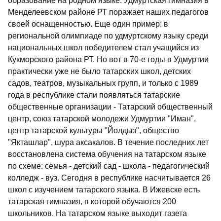
образование на родном языке. Удмуртская гимназия в
Менделеевском районе РТ поражает наших педагогов
своей оснащенностью. Еще один пример: в
региональной олимпиаде по удмуртскому языку среди
национальных школ победителем стал учащийся из
Кукморского района РТ. Но вот в 70-е годы в Удмуртии
практически уже не было татарских школ, детских
садов, театров, музыкальных групп, и только с 1989
года в республике стали появляться татарские
общественные организации - Татарский общественный
центр, союз татарской молодежи Удмуртии "Иман",
центр татарской культуры "Йолдыз", общество
"Якташлар", шура аксакалов. В течение последних лет
восстановлена система обучения на татарском языке
по схеме: семья - детский сад - школа - педагогический
колледж - вуз. Сегодня в республике насчитывается 26
школ с изучением татарского языка. В Ижевске есть
татарская гимназия, в которой обучаются 200
школьников. На татарском языке выходит газета