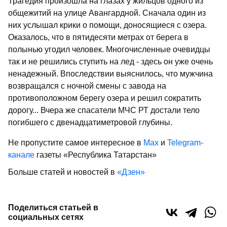
Трагедия произошла на глазах у жильцов одного из
общежитий на улице Авангардной. Сначала один из
них услышал крики о помощи, доносящиеся с озера.
Оказалось, что в пятидесяти метрах от берега в
полынью угодил человек. Многочисленные очевидцы
так и не решились ступить на лед - здесь он уже очень
ненадежный. Впоследствии выяснилось, что мужчина
возвращался с ночной смены с завода на
противоположном берегу озера и решил сократить
дорогу... Вчера же спасатели МЧС РТ достали тело
погибшего с двенадцатиметровой глубины.
Не пропустите самое интересное в
Max
и
Telegram-
канале
газеты «Республика Татарстан»
Больше статей и новостей в
«Дзен»
Поделиться статьей в
социальных сетях