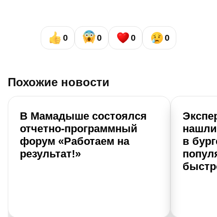
0
0
0
0
Похожие новости
В Мамадыше состоялся
Экспе
отчетно-программный
нашли
форум «Работаем на
в бург
результат!»
попул
быстр