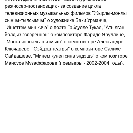
режиссер-постановщик - за создание цикла
телевизионных музыкальных фильмов "Жырлы-монлы
сынчы-тылсымчы" о художнике Баки Урманче,
"Ишеттем мин кичэ" о поэте Габдулле Тукае, "Атылган
йолдыз эзлэреннэн" о композиторе Фариде Яруллине,
"Монга чорналган язмыш" о композиторе Александре
Ключареве, "Сэйдэш театры" о композиторе Салихе
Сайдашеве, "Минем кунел сина эндэшэ" о композиторе
Мансуре Музаффарове (премьеры - 2002-2004 годы).
6. Батуллин Роберт Мухлисович (Рабит Батулла) - за
исторические произведения "Сэембикэ" ("Сююмбике",
Татарское книжное издательство, 1992), "Кылдан нечкэ,
колычтан уткен" ("Острее меча, тоньше волоска",
Татарское книжное издательство, 1996), "Яралы буре"
("Раненый волк", "Идел", 1996).