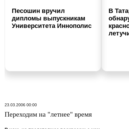
Песошин вручил
В Тат
дипломы выпускникам
обнар
Университета Иннополис
красн
летуч
23.03.2006 00:00
Переходим на "летнее" время