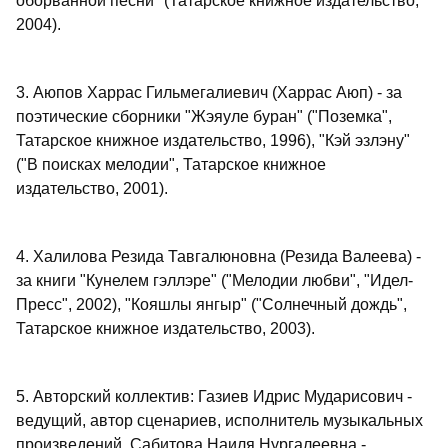
оборванной песни" (Татарское книжное издательство,
2004).
3. Аюпов Харрас Гильмегалиевич (Харрас Аюп) - за
поэтические сборники "Жэяуле буран" ("Поземка",
Татарское книжное издательство, 1996), "Кэй эзлэну"
("В поисках мелодии", Татарское книжное
издательство, 2001).
4. Халилова Резида Тавгалюновна (Резида Валеева) -
за книги "Кунелем гэллэре" ("Мелодии любви", "Идел-
Пресс", 2002), "Кояшлы янгыр" ("Солнечный дождь",
Татарское книжное издательство, 2003).
5. Авторский коллектив: Газиев Идрис Мударисович -
ведущий, автор сценариев, исполнитель музыкальных
произведений, Сабитова Наиля Нургалеевна -