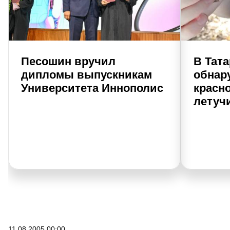
Песошин вручил
В Тат
дипломы выпускникам
обнар
Университета Иннополис
красн
летуч
11.08.2005 00:00