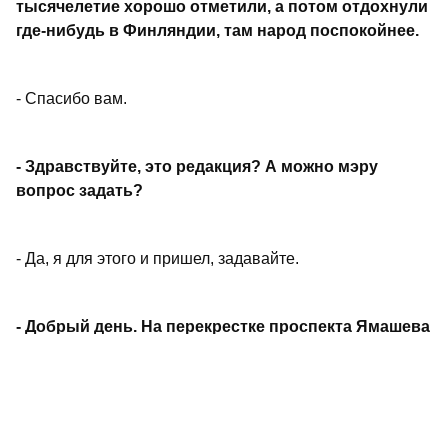
тысячелетие хорошо отметили, а потом отдохнули
где-нибудь в Финляндии, там народ поспокойнее.
- Спасибо вам.
- Здравствуйте, это редакция? А можно мэру
вопрос задать?
- Да, я для этого и пришел, задавайте.
- Добрый день. На перекрестке проспекта Ямашева
и улицы Амирхана очень интенсивное движение,
часто случаются аварии, трудно перейти на
другую сторону дороги. Планируется ли здесь
строительство подземного перехода?