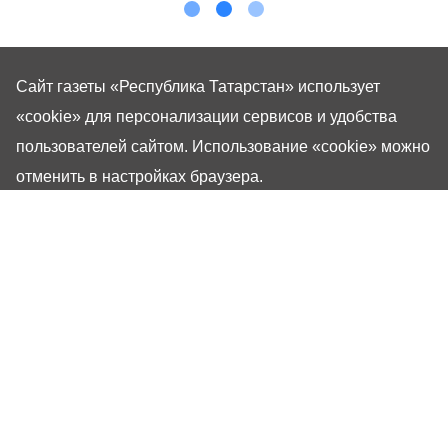
Сайт газеты «Республика Татарстан»
использует
«cookie»
для персонализации сервисов и удобства
пользователей сайтом. Использование «cookie» можно
отменить в настройках браузера.
Газета «Республика Татарстан» – общественно-
политическое издание на русском языке. Газета
зарегистрирована в Управлении Роскомнадзора по
Республике Татарстан. Регистрационный номер: серия
ПИ №ТУ16-01757 от 23 августа 2023 г. Основана в
1917 году. Учредители: Кабинет Министров Республики
Татарстан, Государственный Совет Республики