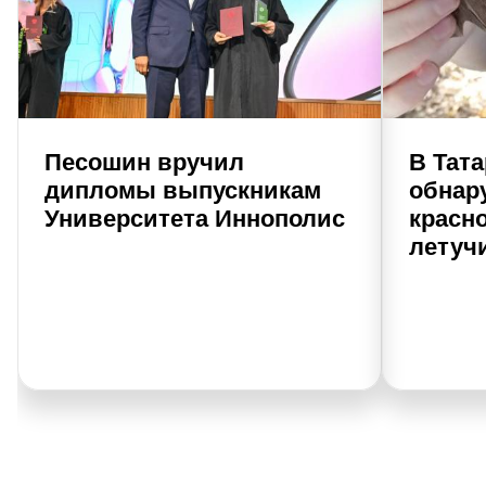
Песошин вручил
В Тат
дипломы выпускникам
обнар
Университета Иннополис
красн
летуч