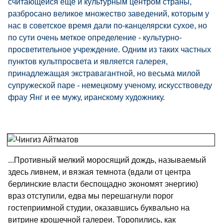
считающейся еще и культурным центром страны,
разбросано великое множество заведений, которым у
нас в советское время дали по-канцелярски сухое, но
по сути очень меткое определение - культурно-
просветительное учреждение. Одним из таких частных
пунктов культпросвета и является галерея,
принадлежащая экстравагантной, но весьма милой
супружеской паре - немецкому ученому, искусствоведу
фрау Янг и ее мужу, иранскому художнику.
...Противный мелкий моросящий дождь, называемый
здесь ливнем, и вязкая темнота (вдали от центра
берлинские власти беспощадно экономят энергию)
враз отступили, едва мы перешагнули порог
гостеприимной студии, оказавшись буквально на
витрине крошечной галереи. Торопились, как