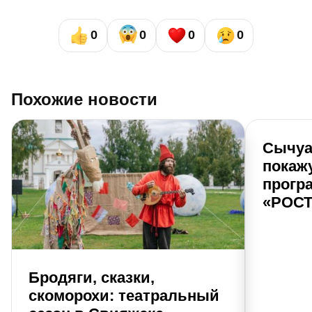
0
0
0
0
Похожие новости
Сычуа
покаж
прогр
«РОСТ
Бродяги, сказки,
скоморохи: театральный