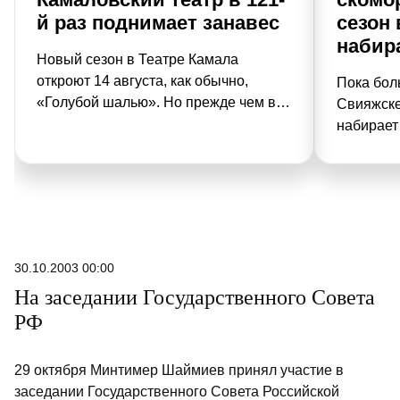
й раз поднимает занавес
сезон
набир
Новый сезон в Теат­ре Камала
откроют 14 августа, как обычно,
Пока бол
«Голубой шалью». Но преж­де чем в
Свияжске
121-й раз поднимется символический
набирает
занавес под духоподъемную музыку
идут под
Сайдашева, камаловцы устроят
привычны
прощание сразу с четырьмя спектак­
белокаме
лями, которые напоследок сыграют
сады и в
для публики.
30.10.2003 00:00
На заседании Государственного Совета
РФ
29 октября Минтимер Шаймиев принял участие в
заседании Государственного Совета Российской