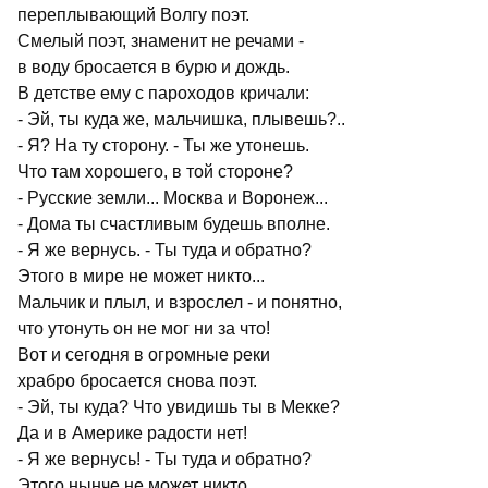
переплывающий Волгу поэт.
Смелый поэт, знаменит не речами -
в воду бросается в бурю и дождь.
В детстве ему с пароходов кричали:
- Эй, ты куда же, мальчишка, плывешь?..
- Я? На ту сторону. - Ты же утонешь.
Что там хорошего, в той стороне?
- Русские земли... Москва и Воронеж...
- Дома ты счастливым будешь вполне.
- Я же вернусь. - Ты туда и обратно?
Этого в мире не может никто...
Мальчик и плыл, и взрослел - и понятно,
что утонуть он не мог ни за что!
Вот и сегодня в огромные реки
храбро бросается снова поэт.
- Эй, ты куда? Что увидишь ты в Мекке?
Да и в Америке радости нет!
- Я же вернусь! - Ты туда и обратно?
Этого нынче не может никто.