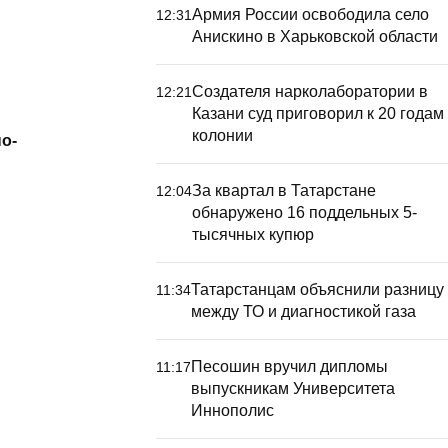
Армия России освободила село
12:31
Анискино в Харьковской области
Создателя нарколаборатории в
12:21
Казани суд приговорил к 20 годам
колонии
о-
За квартал в Татарстане
12:04
обнаружено 16 поддельных 5-
тысячных купюр
Татарстанцам объяснили разницу
11:34
между ТО и диагностикой газа
Песошин вручил дипломы
11:17
выпускникам Университета
Иннополис