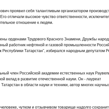
ович проявил себя талантливым организатором производст
го отличали высокое чувство ответственности, исключите
ительное отношение к людям.
чены орденами Трудового Красного Знамени, Дружбы народ
нный работник нефтяной и газовой промышленности Росси
 Республики Татарстан", избирался народным депутатом Р
льный член Российской академии естественных наук Раувел
 вклад в развитие отечественной науки. Он - лауреат
Татарстан в области науки и техники, автор многих научны
человеке, чутком и отзывчивом товарище надолго сохранит