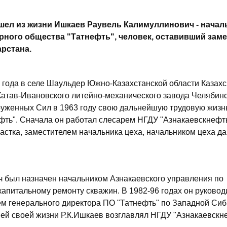
 ушел из жизни Ишкаев Раувель Калимуллинович - начал
рного общества "Татнефть", человек, оставивший зам
рстана.
 года в селе Шаульдер Южно-Казахстанской области Казахс
 Катав-Ивановского литейно-механического завода Челябин
руженных Сил в 1963 году свою дальнейшую трудовую жизн
фть". Сначала он работал слесарем НГДУ "Азнакаевскнефть
астка, заместителем начальника цеха, начальником цеха д
ч был назначен начальником Азнакаевского управления по
апитальному ремонту скважин. В 1982-96 годах он руково
ем генерального директора ПО "Татнефть" по Западной Сиб
ней своей жизни Р.К.Ишкаев возглавлял НГДУ "Азнакаевскн