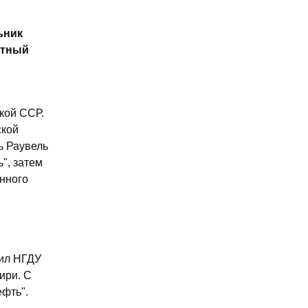
ьник
етный
кой ССР.
ской
ь Раувель
", затем
анного
дил НГДУ
ири. С
ефть".