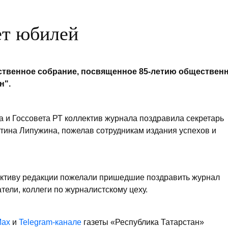
ет юбилей
ественное собрание, посвященное 85-летию общественн
н".
а и Госсовета РТ коллектив журнала поздравила секретарь
тина Липужина, пожелав сотрудникам издания успехов и
ективу редакции пожелали пришедшие поздравить журнал
тели, коллеги по журналистскому цеху.
ax
и
Telegram-канале
газеты «Республика Татарстан»