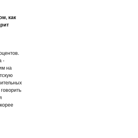
м, как
арит
оцентов.
 -
им на
тскую
лительных
 говорить
я
скорее