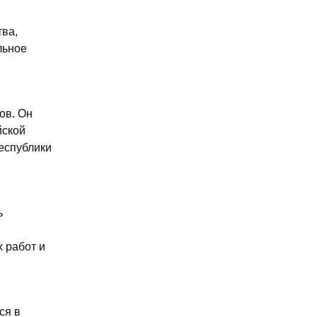
ва,
льное
ов. Он
йской
еспублики
ь
х работ и
ся в