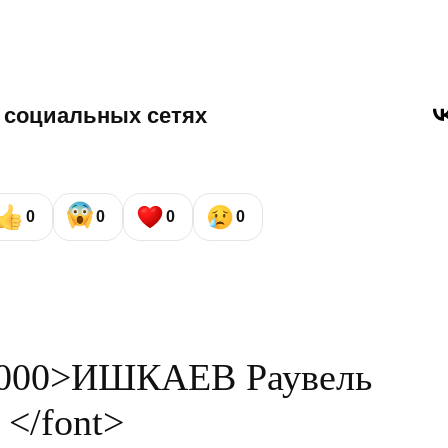
 социальных сетях
0
0
0
0
00000>ИШКАЕВ Раувель
</font>