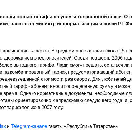
влены новые тарифы на услуги телефонной связи. О то
лики, рассказал министр информатизации и связи РТ Ф
е повышение тарифов. В среднем оно составит около 15 пр
с удорожанием энергоносителей. Среди новшеств 2006 года
олее выгодного тарифа. Люди смогут решать, остаться ли 
ти на комбинированный тариф, предусматривающий абонен
средневзвешенной стоимости разговоров. Для любителей д
тный тариф - абонент вносит определенную сумму и может
ое время. Однако нормативные документы, необходимые дл
ботаны ориентировочно к апрелю-маю следующего года, и, 
от тариф только в 2007 году.
ax
и
Telegram-канале
газеты «Республика Татарстан»