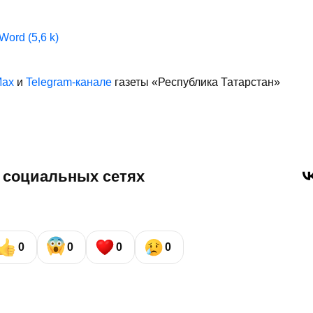
ord (5,6 k)
ax
и
Telegram-канале
газеты «Республика Татарстан»
 социальных сетях
0
0
0
0