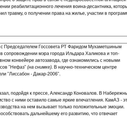
ении реабилитационного лечения воина-десантника, котор
л травму, о получении права на жилье, участии в програм
е с Председателем Госсовета РТ Фаридом Мухаметшиным
в сопровождении мэра города Ильдара Халикова и топ-
ном конвейере автозавода, где ознакомились с новыми
усов "Нефаз"
(на снимке).
В научно-техническом центре
ли "Лиссабон - Дакар-2006".
казал, подойдя к прессе, Александр Коновалов. В Набережн
мство с ними оставило самые яркие впечатления. КамАЗ - э
изводства на нем вызывает только положительные эмоции.
пособствовать дальнейшему его развитию, что отвечает