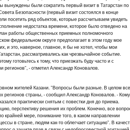
 мы вынуждены были сократить первый визит в Татарстан по
Совета Безопасности (первый визит состоялся в конце
пели посетить ряд объектов, которые рассчитываем увидеть
восполнение недостатка времени, которое было отведено на
 план работы общественных приемных полномочного
ком федеральном округе предполагает в этом году мое
х, и это, наверное, главное, я бы не хотел, чтобы мои
Татарстан, рассматривались как чрезвычайное событие.
тому готовьтесь к тому, что приезжать буду часто и с
и регионов", - отметил Александр Коновалов.
новном жителей Казани. "Вопросы были разные. В целом вс
 регионов страны, - сообщил Александр Коновалов. - Кому
оказался практически снятым с повестки дня до приема.
ию, перспективу решения их проблем. Конечно, все вопр
, по крайней мере, понимание того, в каком направлении
ессы в стране, людям как-то облегчает ситуацию". В качес
прос о защите прав в связи с недобросовестной агитацией