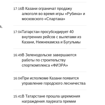
В Казани ограничат продажу
17:16
алкоголя во время игры «Рубина» и
московского «Спартака»
а,
Татарстан просубсидирует 40
17:04
внутренних рейсов с вылетами из
Казани, Нижнекамска и Бугульмы
В Зеленодольске завершаются
16:49
работы по строительству
спорткомплекса «ФИЗРА»
При исполкоме Казани появится
16:04
,
управление городского лесничества
В Татарстане прошла церемония
15:41
награждения лауреата премии