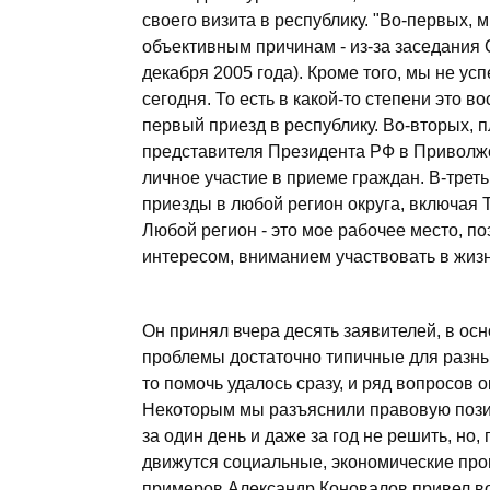
своего визита в республику. "Во-первых,
объективным причинам - из-за заседания 
декабря 2005 года). Кроме того, мы не ус
сегодня. То есть в какой-то степени это 
первый приезд в республику. Во-вторых,
представителя Президента РФ в Приволжс
личное участие в приеме граждан. В-третьи
приезды в любой регион округа, включая 
Любой регион - это мое рабочее место, поэ
интересом, вниманием участвовать в жизн
Он принял вчера десять заявителей, в ос
проблемы достаточно типичные для разных
то помочь удалось сразу, и ряд вопросов 
Некоторым мы разъяснили правовую позиц
за один день и даже за год не решить, но
движутся социальные, экономические проц
примеров Александр Коновалов привел во