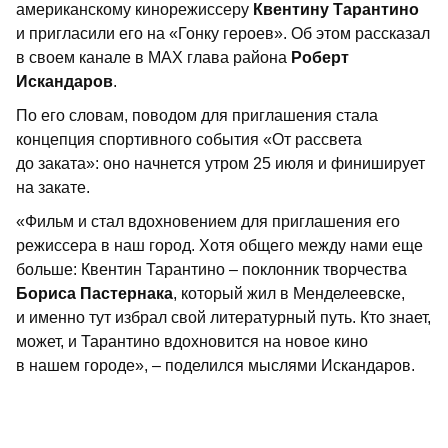
американскому кинорежиссеру
Квентину Тарантино
и пригласили его на «Гонку героев». Об этом рассказал
в своем канале в MAX глава района
Роберт
Искандаров
.
По его словам, поводом для приглашения стала
концепция спортивного события «От рассвета
до заката»: оно начнется утром 25 июля и финиширует
на закате.
«Фильм и стал вдохновением для приглашения его
режиссера в наш город. Хотя общего между нами еще
больше: Квентин Тарантино – поклонник творчества
Бориса Пастернака
, который жил в Менделеевске,
и именно тут избрал свой литературный путь. Кто знает,
может, и Тарантино вдохновится на новое кино
в нашем городе», – поделился мыслями Искандаров.
Увидеть обращение к режиссеру можно по
ссылке
.
Авторы нашли пять причин для Тарантино, чтобы
приехать в Менделеевск.