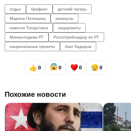
отдых
брифинг
детский лагерь
Марина Патяшина
каникулы
новости Татарстана
нацпроекты
Минмолодежи РТ
Роспотребнадзор по РТ
национальные проекты
Азат Кадыров
0
0
0
0
Похожие новости