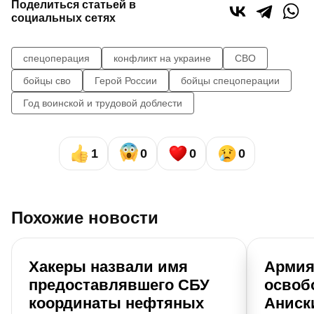
Поделиться статьей в
социальных сетях
спецоперация
конфликт на украине
СВО
бойцы сво
Герой России
бойцы спецоперации
Год воинской и трудовой доблести
1
0
0
0
Похожие новости
Хакеры назвали имя
Армия
предоставлявшего СБУ
освоб
координаты нефтяных
Аниск