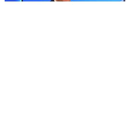
Фото: © пресс-служба Раиса РТ
НЕКУДА ДЕВАТЬ СНЕГ И МУСОР
Сумму 178 млрд рублей, выделенную за 10 лет
на ремонт и строительство дорог в Казани, мэр назвал
астрономической. Но все проблемы с дорогами она
решить не помогла.
– Есть вопросы, которые город в одиночку решить
не может. Во-первых, кадровый дефицит: мы смогли
довести зарплаты дорожных рабочих лишь
до минимально допустимого уровня по отрасли, тогда