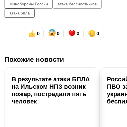
Минобороны России
атака беспилотников
атака бпла
0
0
0
0
Похожие новости
В результате атаки БПЛА
Росси
на Ильском НПЗ возник
ПВО за
пожар, пострадали пять
украи
человек
беспи