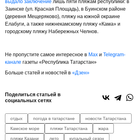
выдало заключение
лишь пяти пляжам республики: в
Заинске (ул. Красная Площадь), в Буинском районе
(деревня Мещеряково), пляжу на южной окраине
Елабуги, а также нижнекамскому пляжу «Кама» и
городскому пляжу Набережных Челнов.
Не пропустите самое интересное в
Max
и
Telegram-
канале
газеты «Республика Татарстан»
Больше статей и новостей в
«Дзен»
Поделиться статьей в
социальных сетях
отдых
погода в татарстане
новости Татарстана
Камское море
пляжи Татарстана
жара
пляжи Казани
лето
купальный сезон