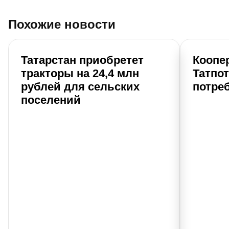
Похожие новости
Татарстан приобретет
Коопе
тракторы на 24,4 млн
Татпо
рублей для сельских
потре
поселений