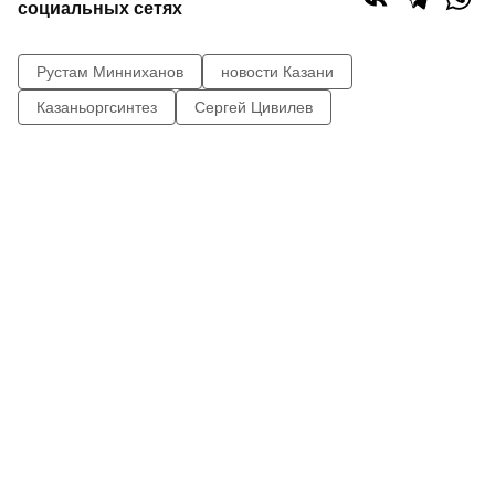
социальных сетях
Рустам Минниханов
новости Казани
Казаньоргсинтез
Сергей Цивилев
0
0
0
0
Сайт газеты «Республика Татарстан»
использует
«cookie»
для персонализации сервисов и удобства
пользователей сайтом. Использование «cookie» можно
отменить в настройках браузера.