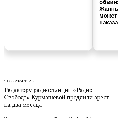
обвин
Жанны
может
наказ
31.05.2024 13:48
Редактору радиостанции «Радио
Свобода» Курмашевой продлили арест
на два месяца