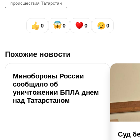
происшествия Татарстан
0
0
0
0
Похожие новости
Минобороны России
сообщило об
уничтожении БПЛА днем
над Татарстаном
Суд б