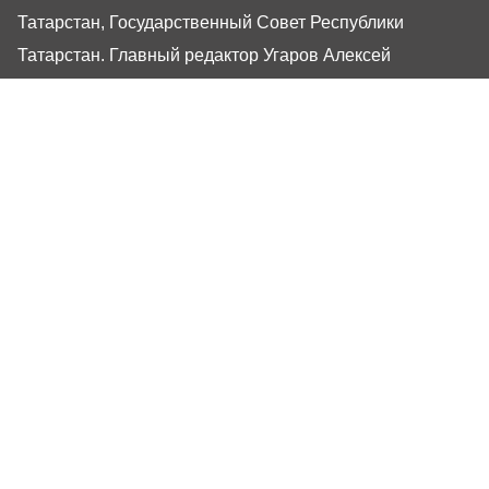
Татарстан, Государственный Совет Республики
Татарстан. Главный редактор Угаров Алексей
Евгеньевич. Адрес редакции: 420066, Россия,
Республика Татарстан, г. Казань, ул. Декабристов, 2
Сайт газеты РТ-Онлайн основан в 2001 году,
обладатель «Золотого гонга» и «Хрустального пера».
Здесь представлены последние новости Татарстана и
Казани. При использовании материалов с сайта газеты
«Республика Татарстан» гиперссылка обязательна.
16+
Настоящий ресурс может содержать материалы
16+
Газета РТ