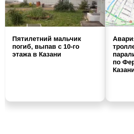
Пятилетний мальчик
Авари
погиб, выпав с 10-го
тролл
этажа в Казани
парал
по Фе
Казан