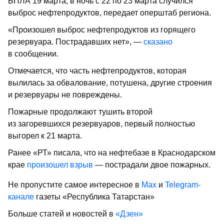
БПЛА 19 марта, в ночь с 22 по 23 марта случился
выброс нефтепродуктов, передает оперштаб региона.
«Произошел выброс нефтепродуктов из горящего
резервуара. Пострадавших нет», —
сказано
в сообщении.
Отмечается, что часть нефтепродуктов, которая
вылилась за обвалование, потушена, другие строения
и резервуары не повреждены.
Пожарные продолжают тушить второй
из загоревшихся резервуаров, первый полностью
выгорел к 21 марта.
Ранее «РТ» писала, что на нефтебазе в Краснодарском
крае
произошел взрыв
— пострадали двое пожарных.
Не пропустите самое интересное в
Max
и
Telegram-
канале
газеты «Республика Татарстан»
Больше статей и новостей в
«Дзен»