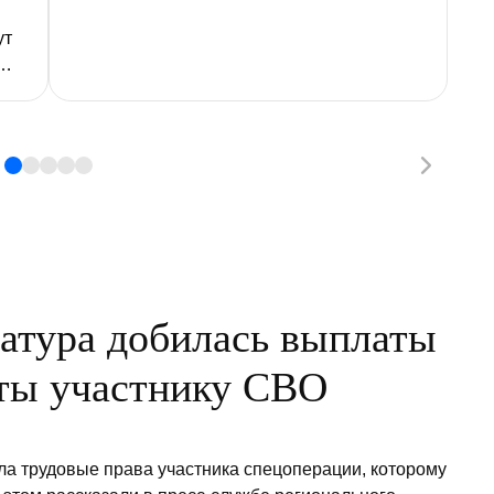
мо
ст
ут
р
ых
д
ки
чу
атура добилась выплаты
ты участнику СВО
а трудовые права участника спецоперации, которому