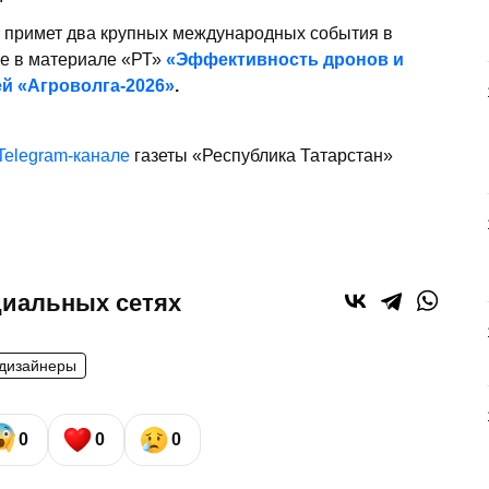
ь примет два крупных международных события в
те в материале «РТ»
«Эффективность дронов и
ей «Агроволга-2026»
.
Telegram-канале
газеты «Республика Татарстан»
циальных сетях
дизайнеры
0
0
0