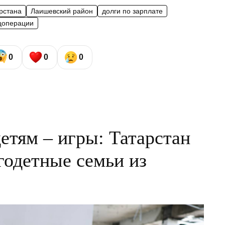
рстана
Лаишевский район
долги по зарплате
цоперации
0
0
0
етям – игры: Татарстан
годетные семьи из