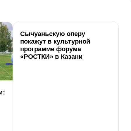
Сычуаньскую оперу
покажут в культурной
программе форума
«РОСТКИ» в Казани
и:
К
Т
п
В 
ки