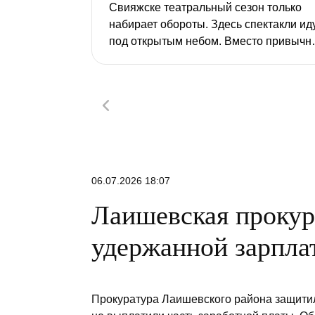
Свияжске театральный сезон только
набирает обороты. Здесь спектакли ид
под открытым небом. Вместо привычн
декораций – белокаменные
монастырские стены, сады и волжский
ветер.
06.07.2026 18:07
Лаишевская прокур
удержанной зарпла
Прокуратура Лаишевского района защитил