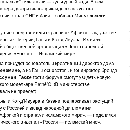
тиваль «Стиль жизни — культурный код». В нем
астера декоративно-прикладного искусства
ссии, стран СНГ и Азии, сообщает Минмолодежи
ущие представители отрасли из Африки. Так, участие
ры из Нигерии, Ганы и Кот-д’Ивуара. Их визит
й общественной организации «Центр народной
идения «Россия — Исламский мир».
ана прибудет основатель и креативный директор дома
енемине,
а из Ганы основатель и гендиректор бренда
Эссуман
. Также гости форума смогут увидеть новую
ого модельера Pathé’O. (В министерстве
валь не приедет).
ны и Кот-д’Ивуара в Казани подчеркивает растущий
ву с Россией и вклад народной дипломатии
с Африкой и странами исламского мира», — поделился
ического видения «Россия — исламский мир»,
.