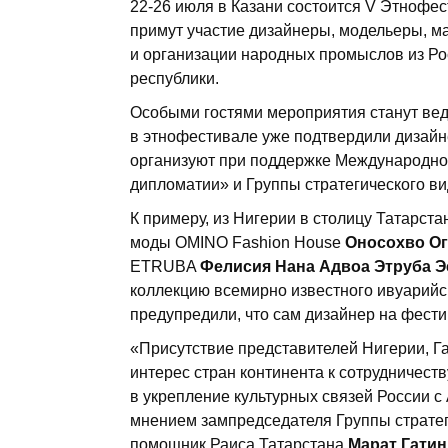
22-26 июля в Казани состоится V Этнофес
примут участие дизайнеры, модельеры, м
и организации народных промыслов из Ро
республики.
Особыми гостями мероприятия станут вед
в этнофестивале уже подтвердили дизайне
организуют при поддержке Международно
дипломатии» и Группы стратегического в
К примеру, из Нигерии в столицу Татарст
моды OMINO Fashion House
Оносохво Ог
ETRUBA
Фелисия Нана Адвоа Этруба 
коллекцию всемирно известного ивуарийск
предупредили, что сам дизайнер на фести
«Присутствие представителей Нигерии, Га
интерес стран континента к сотрудничест
в укрепление культурных связей России 
мнением зампредседателя Группы стратег
помощник Раиса Татарстана
Марат Гатин