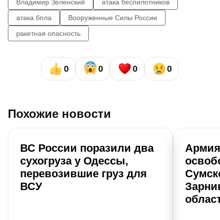
Владимир Зеленский
атака беспилотников
атака бпла
Вооруженные Силы России
ракетная опасность
0
0
0
0
Похожие новости
ВС России поразили два
Армия
сухогруза у Одессы,
освоб
перевозившие груз для
Сумск
ВСУ
Зарни
облас