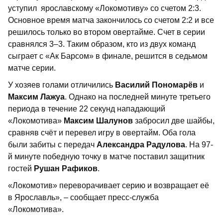
уступил ярославскому «Локомотиву» со счетом 2:3.
Основное время матча закончилось со счетом 2:2 и все
решилось только во втором овертайме. Счет в серии
сравнялся 3–3. Таким образом, кто из двух команд
сыграет с «Ак Барсом» в финале, решится в седьмом
матче серии.
У хозяев голами отличились
Василий Пономарёв
и
Максим Лажуа
. Однако на последней минуте третьего
периода в течение 22 секунд нападающий
«Локомотива»
Максим Шалунов
забросил две шайбы,
сравняв счёт и перевел игру в овертайм. Оба гола
были забиты с передач
Александра Радулова
. На 97-
й минуте победную точку в матче поставил защитник
гостей
Рушан Рафиков
.
«Локомотив» переворачивает серию и возвращает её
в Ярославль», – сообщает пресс-служба
«Локомотива».