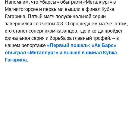
Напомним, что «барсы» обыграли «Металлург» в
Магнитогорске и первыми вышли в финал Кубка
Гагарина. Пятый матч полуфинальной серии
завершился со счетом 4:3. О прошедшем матче, о том,
кто станет соперником казанцев, где и когда пройдет
финальная серия и борьба за главный трофей, – в
нашем репортаже
«Первый пошел»: «Ак Барс»
обыграл «Металлург» и вышел в финал Кубка
Гагарина
.
Не пропустите самое интересное в
Max
и
Telegram-
канале
газеты «Республика Татарстан»
Больше статей и новостей в
«Дзен»
Поделиться статьей в
социальных сетях
КХЛ
ХК Ак Барс
хоккей
Авангард